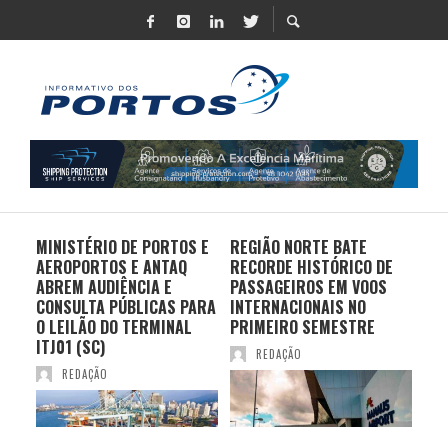
MINISTÉRIO DE PORTOS E
REGIÃO NORTE BATE
DO 
AEROPORTOS E ANTAQ
RECORDE HISTÓRICO DE
PO
S E
ABREM AUDIÊNCIA E
PASSAGEIROS EM VOOS
MO
CONSULTA PÚBLICAS PARA
INTERNACIONAIS NO
ES
O LEILÃO DO TERMINAL
PRIMEIRO SEMESTRE
PR
ITJ01 (SC)
REDAÇÃO
REDAÇÃO