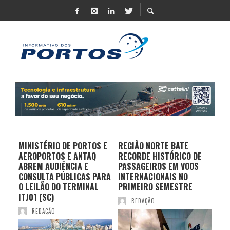
MINISTÉRIO DE PORTOS E
REGIÃO NORTE BATE
DO 
AEROPORTOS E ANTAQ
RECORDE HISTÓRICO DE
PO
S E
ABREM AUDIÊNCIA E
PASSAGEIROS EM VOOS
MO
CONSULTA PÚBLICAS PARA
INTERNACIONAIS NO
ES
O LEILÃO DO TERMINAL
PRIMEIRO SEMESTRE
PR
ITJ01 (SC)
REDAÇÃO
REDAÇÃO