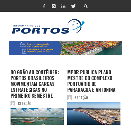
DO GRÃO AO CONTÊINER:
MPOR PUBLICA PLANO
LOG
E
PORTOS BRASILEIROS
MESTRE DO COMPLEXO
UNI
MOVIMENTAM CARGAS
PORTUÁRIO DE
RO
ESTRATÉGICAS NO
PARANAGUÁ E ANTONINA
DU
PRIMEIRO SEMESTRE
NO
REDAÇÃO
REDAÇÃO