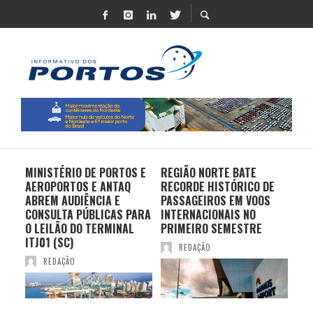
MINISTÉRIO DE PORTOS E
REGIÃO NORTE BATE
DO 
AEROPORTOS E ANTAQ
RECORDE HISTÓRICO DE
PO
S E
ABREM AUDIÊNCIA E
PASSAGEIROS EM VOOS
MO
CONSULTA PÚBLICAS PARA
INTERNACIONAIS NO
ES
O LEILÃO DO TERMINAL
PRIMEIRO SEMESTRE
PR
ITJ01 (SC)
REDAÇÃO
REDAÇÃO