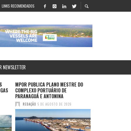
LINKS RECOMENDADOS
R NEWSLETTER
S
MPOR PUBLICA PLANO MESTRE DO
LOG-IN APRESENT
RGAS
COMPLEXO PORTUÁRIO DE
SALVADOR E ROTA
PARANAGUÁ E ANTONINA
DURANTE MULTIM
2026
REDAÇÃO
5 DE AGOSTO DE 2026
REDAÇÃO
4 DE AGO