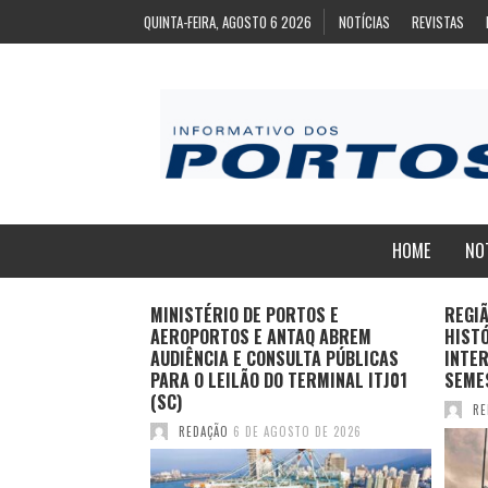
QUINTA-FEIRA, AGOSTO 6 2026
NOTÍCIAS
REVISTAS
HOME
NO
ZA
MINISTÉRIO DE PORTOS E
REGI
ARA EXPORTAÇÃO
AEROPORTOS E ANTAQ ABREM
HIST
AS CONGELADAS
AUDIÊNCIA E CONSULTA PÚBLICAS
INTER
PARA O LEILÃO DO TERMINAL ITJ01
SEME
(SC)
TO DE 2026
RE
REDAÇÃO
6 DE AGOSTO DE 2026