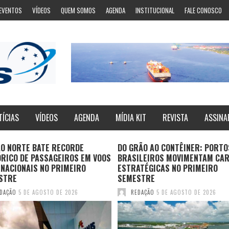
EVENTOS
VÍDEOS
QUEM SOMOS
AGENDA
INSTITUCIONAL
FALE CONOSCO
TÍCIAS
VÍDEOS
AGENDA
MÍDIA KIT
REVISTA
ASSINA
ÃO NORTE BATE RECORDE
DO GRÃO AO CONTÊINER: PORTO
ÓRICO DE PASSAGEIROS EM VOOS
BRASILEIROS MOVIMENTAM CA
NACIONAIS NO PRIMEIRO
ESTRATÉGICAS NO PRIMEIRO
STRE
SEMESTRE
DAÇÃO
5 DE AGOSTO DE 2026
REDAÇÃO
5 DE AGOSTO DE 2026