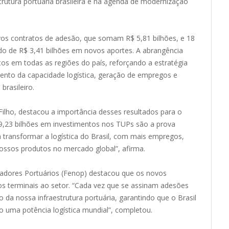
trutura portuária brasileira e na agenda de modernização
vos contratos de adesão, que somam R$ 5,81 bilhões, e 18
do de R$ 3,41 bilhões em novos aportes. A abrangência
s em todas as regiões do país, reforçando a estratégia
nto da capacidade logística, geração de empregos e
brasileiro.
 Filho, destacou a importância desses resultados para o
9,23 bilhões em investimentos nos TUPs são a prova
transformar a logística do Brasil, com mais empregos,
nossos produtos no mercado global”, afirma.
radores Portuários (Fenop) destacou que os novos
 terminais ao setor. “Cada vez que se assinam adesões
a nossa infraestrutura portuária, garantindo que o Brasil
o uma potência logística mundial”, completou.