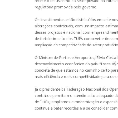
reflete o entusiasmo do setor privado na infraes
regulatória promovida pelo governo.
Os investimentos estão distribuídos em sete no
alterações contratuais, com um impacto estima
desses projetos é nacional, com empreendimento
de fortalecimento dos TUPs como vetor de aume
ampliação da competitividade do setor portuário 
O Ministro de Portos e Aeroportos, Silvio Costa
desenvolvimento econômico do país. “Esses R$ 
concreta de que estamos no caminho certo para 
mais eficiência e mais competitividade para os 
Já o presidente da Federação Nacional dos Ope
contratos permitem o atendimento adequado dos
de TUPs, ampliamos a modernização e expansão d
continue a bater recordes e a se consolidar com