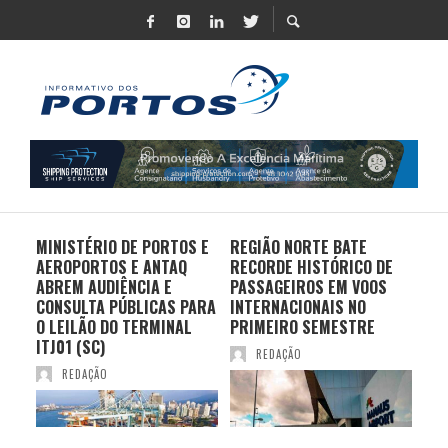
MINISTÉRIO DE PORTOS E
REGIÃO NORTE BATE
DO 
AEROPORTOS E ANTAQ
RECORDE HISTÓRICO DE
PO
S E
ABREM AUDIÊNCIA E
PASSAGEIROS EM VOOS
MO
CONSULTA PÚBLICAS PARA
INTERNACIONAIS NO
ES
O LEILÃO DO TERMINAL
PRIMEIRO SEMESTRE
PR
ITJ01 (SC)
REDAÇÃO
REDAÇÃO