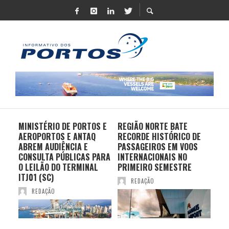
MINISTÉRIO DE PORTOS E
REGIÃO NORTE BATE
DO 
AEROPORTOS E ANTAQ
RECORDE HISTÓRICO DE
PO
S E
ABREM AUDIÊNCIA E
PASSAGEIROS EM VOOS
MO
CONSULTA PÚBLICAS PARA
INTERNACIONAIS NO
ES
O LEILÃO DO TERMINAL
PRIMEIRO SEMESTRE
PR
ITJ01 (SC)
REDAÇÃO
REDAÇÃO