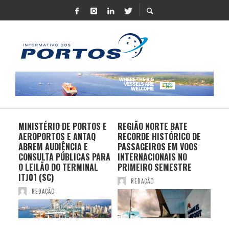
MINISTÉRIO DE PORTOS E
REGIÃO NORTE BATE
DO 
AEROPORTOS E ANTAQ
RECORDE HISTÓRICO DE
PO
S E
ABREM AUDIÊNCIA E
PASSAGEIROS EM VOOS
MO
CONSULTA PÚBLICAS PARA
INTERNACIONAIS NO
ES
O LEILÃO DO TERMINAL
PRIMEIRO SEMESTRE
PR
ITJ01 (SC)
REDAÇÃO
REDAÇÃO