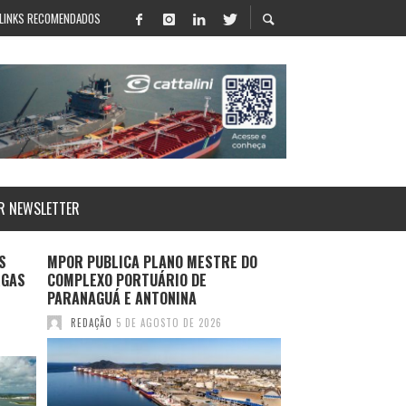
LINKS RECOMENDADOS
R NEWSLETTER
S
MPOR PUBLICA PLANO MESTRE DO
LOG-IN APRESENT
RGAS
COMPLEXO PORTUÁRIO DE
SALVADOR E ROTA
PARANAGUÁ E ANTONINA
DURANTE MULTIM
2026
REDAÇÃO
5 DE AGOSTO DE 2026
REDAÇÃO
4 DE AGO