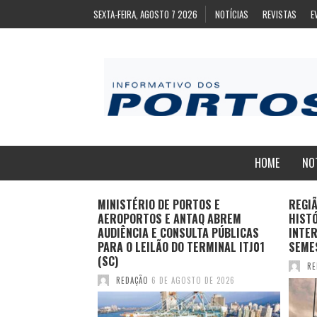
SEXTA-FEIRA, AGOSTO 7 2026
NOTÍCIAS
REVISTAS
E
HOME
NO
ZA
MINISTÉRIO DE PORTOS E
REGI
ARA EXPORTAÇÃO
AEROPORTOS E ANTAQ ABREM
HIST
AS CONGELADAS
AUDIÊNCIA E CONSULTA PÚBLICAS
INTER
PARA O LEILÃO DO TERMINAL ITJ01
SEME
(SC)
TO DE 2026
RE
REDAÇÃO
6 DE AGOSTO DE 2026