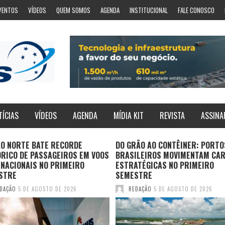
VENTOS
VÍDEOS
QUEM SOMOS
AGENDA
INSTITUCIONAL
FALE CONOSCO
TÍCIAS
VÍDEOS
AGENDA
MÍDIA KIT
REVISTA
ASSINA
ÃO NORTE BATE RECORDE
DO GRÃO AO CONTÊINER: PORTO
ÓRICO DE PASSAGEIROS EM VOOS
BRASILEIROS MOVIMENTAM CA
NACIONAIS NO PRIMEIRO
ESTRATÉGICAS NO PRIMEIRO
STRE
SEMESTRE
DAÇÃO
5 DE AGOSTO DE 2026
REDAÇÃO
5 DE AGOSTO DE 2026