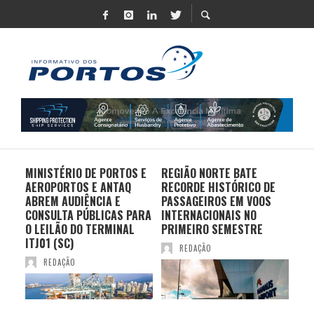
MINISTÉRIO DE PORTOS E
REGIÃO NORTE BATE
DO 
AEROPORTOS E ANTAQ
RECORDE HISTÓRICO DE
PO
S E
ABREM AUDIÊNCIA E
PASSAGEIROS EM VOOS
MO
CONSULTA PÚBLICAS PARA
INTERNACIONAIS NO
ES
O LEILÃO DO TERMINAL
PRIMEIRO SEMESTRE
PR
ITJ01 (SC)
REDAÇÃO
REDAÇÃO