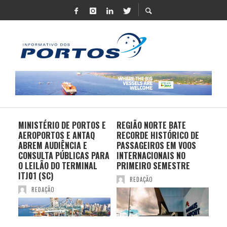
MINISTÉRIO DE PORTOS E
REGIÃO NORTE BATE
DO 
AEROPORTOS E ANTAQ
RECORDE HISTÓRICO DE
PO
S E
ABREM AUDIÊNCIA E
PASSAGEIROS EM VOOS
MO
CONSULTA PÚBLICAS PARA
INTERNACIONAIS NO
ES
O LEILÃO DO TERMINAL
PRIMEIRO SEMESTRE
PR
ITJ01 (SC)
REDAÇÃO
REDAÇÃO