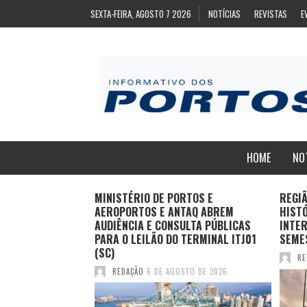
SEXTA-FEIRA, AGOSTO 7 2026
NOTÍCIAS
REVISTAS
E
HOME
NO
ZA
MINISTÉRIO DE PORTOS E
REGI
ARA EXPORTAÇÃO
AEROPORTOS E ANTAQ ABREM
HIST
AS CONGELADAS
AUDIÊNCIA E CONSULTA PÚBLICAS
INTER
PARA O LEILÃO DO TERMINAL ITJ01
SEME
(SC)
TO DE 2026
RE
REDAÇÃO
6 DE AGOSTO DE 2026