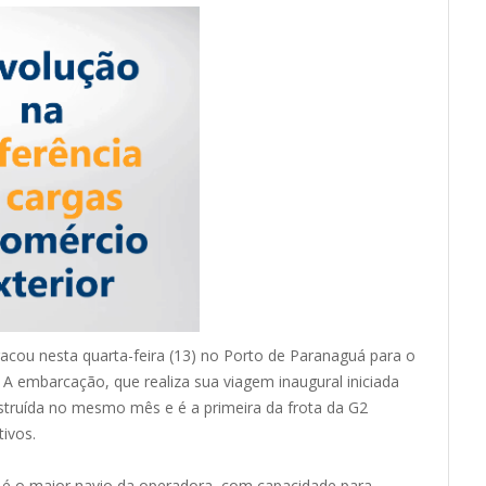
acou nesta quarta-feira (13) no Porto de Paranaguá para o
 A embarcação, que realiza sua viagem inaugural iniciada
nstruída no mesmo mês e é a primeira da frota da G2
ivos.
é o maior navio da operadora, com capacidade para