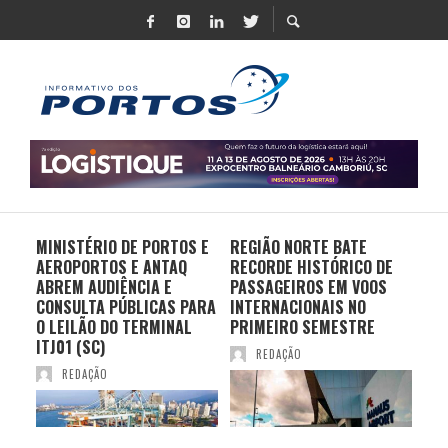
MINISTÉRIO DE PORTOS E
REGIÃO NORTE BATE
DO 
AEROPORTOS E ANTAQ
RECORDE HISTÓRICO DE
PO
S E
ABREM AUDIÊNCIA E
PASSAGEIROS EM VOOS
MO
CONSULTA PÚBLICAS PARA
INTERNACIONAIS NO
ES
O LEILÃO DO TERMINAL
PRIMEIRO SEMESTRE
PR
ITJ01 (SC)
REDAÇÃO
REDAÇÃO