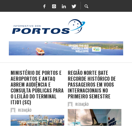
MINISTÉRIO DE PORTOS E
REGIÃO NORTE BATE
DO 
AEROPORTOS E ANTAQ
RECORDE HISTÓRICO DE
PO
S E
ABREM AUDIÊNCIA E
PASSAGEIROS EM VOOS
MO
CONSULTA PÚBLICAS PARA
INTERNACIONAIS NO
ES
O LEILÃO DO TERMINAL
PRIMEIRO SEMESTRE
PR
ITJ01 (SC)
REDAÇÃO
REDAÇÃO