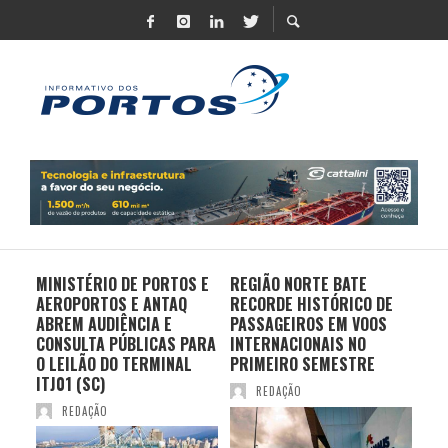
MINISTÉRIO DE PORTOS E
REGIÃO NORTE BATE
DO 
AEROPORTOS E ANTAQ
RECORDE HISTÓRICO DE
PO
S E
ABREM AUDIÊNCIA E
PASSAGEIROS EM VOOS
MO
CONSULTA PÚBLICAS PARA
INTERNACIONAIS NO
ES
O LEILÃO DO TERMINAL
PRIMEIRO SEMESTRE
PR
ITJ01 (SC)
REDAÇÃO
REDAÇÃO