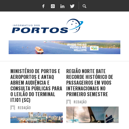
MINISTÉRIO DE PORTOS E
REGIÃO NORTE BATE
DO 
AEROPORTOS E ANTAQ
RECORDE HISTÓRICO DE
PO
S E
ABREM AUDIÊNCIA E
PASSAGEIROS EM VOOS
MO
CONSULTA PÚBLICAS PARA
INTERNACIONAIS NO
ES
O LEILÃO DO TERMINAL
PRIMEIRO SEMESTRE
PR
ITJ01 (SC)
REDAÇÃO
REDAÇÃO