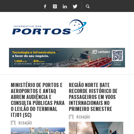
MINISTÉRIO DE PORTOS E
REGIÃO NORTE BATE
DO 
AEROPORTOS E ANTAQ
RECORDE HISTÓRICO DE
PO
S E
ABREM AUDIÊNCIA E
PASSAGEIROS EM VOOS
MO
CONSULTA PÚBLICAS PARA
INTERNACIONAIS NO
ES
O LEILÃO DO TERMINAL
PRIMEIRO SEMESTRE
PR
ITJ01 (SC)
REDAÇÃO
REDAÇÃO