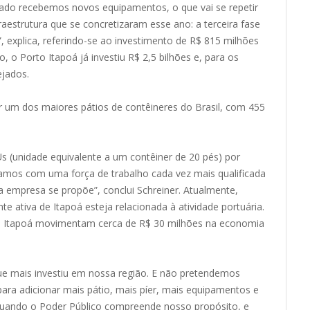
sado recebemos novos equipamentos, o que vai se repetir
estrutura que se concretizaram esse ano: a terceira fase
explica, referindo-se ao investimento de R$ 815 milhões
to, o
Porto
Itapoá
já investiu R$ 2,5 bilhões e, para os
ejados.
 um dos maiores pátios de contêineres do Brasil, com 455
 (unidade equivalente a um contêiner de 20 pés) por
ntamos com uma força de trabalho cada vez mais qualificada
a empresa se propõe”, conclui Schreiner. Atualmente,
te ativa de
Itapoá
esteja relacionada à atividade portuária.
o
Itapoá
movimentam cerca de R$ 30 milhões na economia
e mais investiu em nossa região. E não pretendemos
para adicionar mais pátio, mais píer, mais equipamentos e
 quando o Poder Público compreende nosso propósito, e