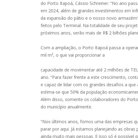
do
Porto
Itapoá
, Cássio Schreiner. “No ano pas
em 2024, além de grandes investimentos em infra
da expansão do pátio e o nosso novo armazém”, 
feitos pelo Terminal. Na totalidade de seu proje
próximos anos, serão mais de R$ 2 bilhões plan
Com a ampliação, o
Porto
Itapoá
passa a operar
mil m², o que vai proporcionar a
capacidade de movimentar até 2 milhões de TEUs
ano. “Para fazer frente a este crescimento, co
e capaz de lidar com os grandes desafios a que 
estima-se que 50% da população economicamen
Além disso, somente os colaboradores do
Port
do município anualmente.
“Nos últimos anos, fomos uma das empresas qu
parar por aqui. Já estamos planejando as obras 
ainda muito mais pessoas. E isso só é possível