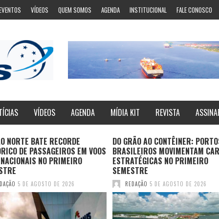
EVENTOS
VÍDEOS
QUEM SOMOS
AGENDA
INSTITUCIONAL
FALE CONOSCO
TÍCIAS
VÍDEOS
AGENDA
MÍDIA KIT
REVISTA
ASSINA
ÃO NORTE BATE RECORDE
DO GRÃO AO CONTÊINER: PORTO
ÓRICO DE PASSAGEIROS EM VOOS
BRASILEIROS MOVIMENTAM CA
NACIONAIS NO PRIMEIRO
ESTRATÉGICAS NO PRIMEIRO
STRE
SEMESTRE
DAÇÃO
5 DE AGOSTO DE 2026
REDAÇÃO
5 DE AGOSTO DE 2026