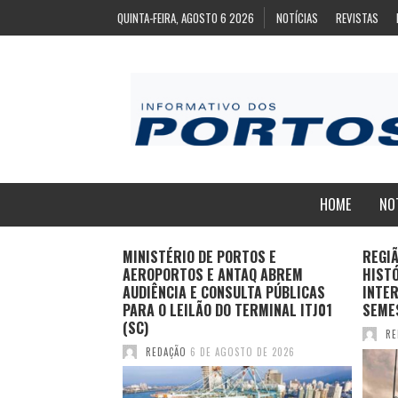
QUINTA-FEIRA, AGOSTO 6 2026
NOTÍCIAS
REVISTAS
HOME
NO
ZA
MINISTÉRIO DE PORTOS E
REGI
ARA EXPORTAÇÃO
AEROPORTOS E ANTAQ ABREM
HIST
AS CONGELADAS
AUDIÊNCIA E CONSULTA PÚBLICAS
INTER
PARA O LEILÃO DO TERMINAL ITJ01
SEME
(SC)
TO DE 2026
RE
REDAÇÃO
6 DE AGOSTO DE 2026