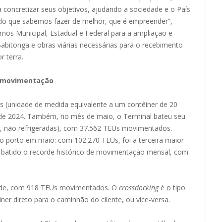
da concretizar seus objetivos, ajudando a sociedade e o País
 do que sabemos fazer de melhor, que é empreender”,
rnos Municipal, Estadual e Federal para a ampliação e
bitonga e obras viárias necessárias para o recebimento
 terra.
e movimentação
 (unidade de medida equivalente a um contêiner de 20
de 2024. Também, no mês de maio, o Terminal bateu seu
, não refrigeradas), com 37.562 TEUs movimentados.
do
porto
em maio: com
102.270 TEUs, foi a terceira maior
i batido o recorde histórico de movimentação mensal, com
rde, com 918 TEUs movimentados. O
crossdocking
é o tipo
ner direto para o caminhão do cliente, ou vice-versa.