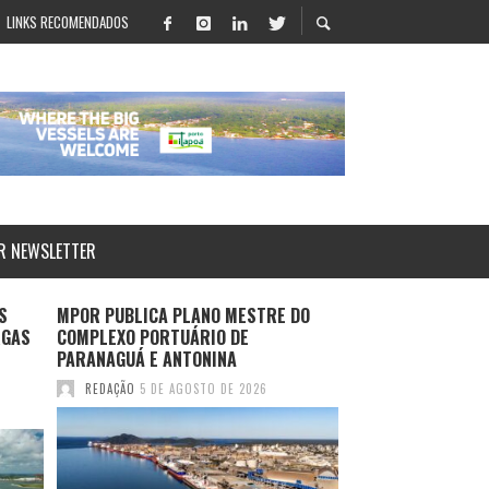
LINKS RECOMENDADOS
R NEWSLETTER
S
MPOR PUBLICA PLANO MESTRE DO
LOG-IN APRESENT
RGAS
COMPLEXO PORTUÁRIO DE
SALVADOR E ROTA
PARANAGUÁ E ANTONINA
DURANTE MULTIM
2026
REDAÇÃO
5 DE AGOSTO DE 2026
REDAÇÃO
4 DE AGO