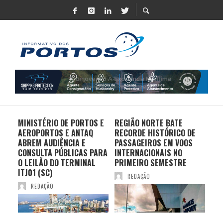
MINISTÉRIO DE PORTOS E
REGIÃO NORTE BATE
DO 
AEROPORTOS E ANTAQ
RECORDE HISTÓRICO DE
PO
S E
ABREM AUDIÊNCIA E
PASSAGEIROS EM VOOS
MO
CONSULTA PÚBLICAS PARA
INTERNACIONAIS NO
ES
O LEILÃO DO TERMINAL
PRIMEIRO SEMESTRE
PR
ITJ01 (SC)
REDAÇÃO
REDAÇÃO