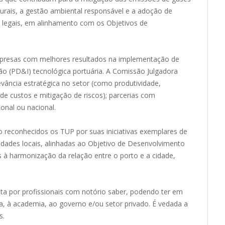
turais, a gestão ambiental responsável e a adoção de
s legais, em alinhamento com os Objetivos de
mpresas com melhores resultados na implementação de
ão (PD&I) tecnológica portuária. A Comissão Julgadora
levância estratégica no setor (como produtividade,
 de custos e mitigação de riscos); parcerias com
onal ou nacional.
ão reconhecidos os TUP por suas iniciativas exemplares de
dades locais, alinhadas ao Objetivo de Desenvolvimento
 à harmonização da relação entre o porto e a cidade,
a por profissionais com notório saber, podendo ter em
a, à academia, ao governo e/ou setor privado. É vedada a
s.