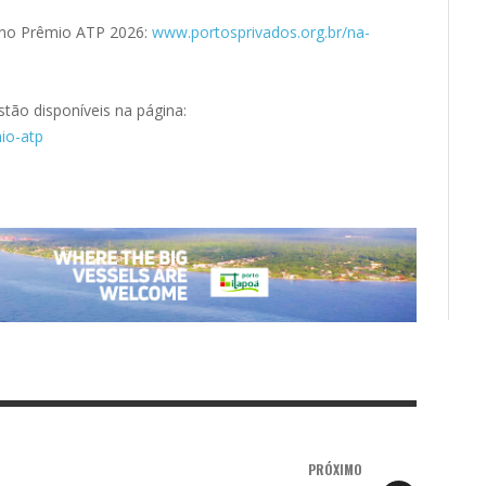
s) no Prêmio ATP 2026:
www.portosprivados.org.br/na-
tão disponíveis na página:
io-atp
PRÓXIMO