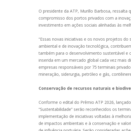
O presidente da ATP, Murillo Barbosa, ressalta 
compromisso dos portos privados com a inovação
investimento em ações sociais alinhadas às melh
“Essas novas iniciativas e os novos projetos do s
ambiental e de inovação tecnológica, contribu
também para o desenvolvimento sustentável e o
inserida em um mercado global cada vez mais di
empresas responsáveis por 75 terminais privad
mineração, siderurgia, petróleo e gás, contêiner
Conservação de recursos naturais e biodiv
Conforme o edital do Prêmio ATP 2026, lançado 
“Sustentabilidade” serão reconhecidos os termin
implementação de iniciativas voltadas à melho
de impactos ambientais e à conservação e valori
de influência portuária. Serão consideradas aç