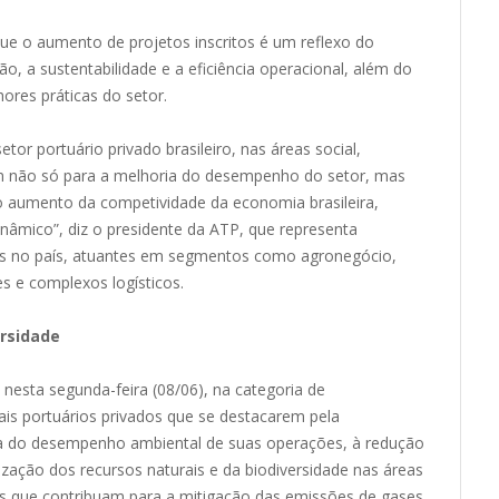
que o aumento de projetos inscritos é um reflexo do
, a sustentabilidade e a eficiência operacional, além do
ores práticas do setor.
etor portuário privado brasileiro, nas áreas social,
em não só para a melhoria do desempenho do setor, mas
 aumento da competividade da economia brasileira,
nâmico”, diz o presidente da ATP, que representa
os no país, atuantes em segmentos como agronegócio,
es e complexos logísticos.
ersidade
nesta segunda-feira (08/06), na categoria de
ais portuários privados que se destacarem pela
ria do desempenho ambiental de suas operações, à redução
zação dos recursos naturais e da biodiversidade nas áreas
ões que contribuam para a mitigação das emissões de gases