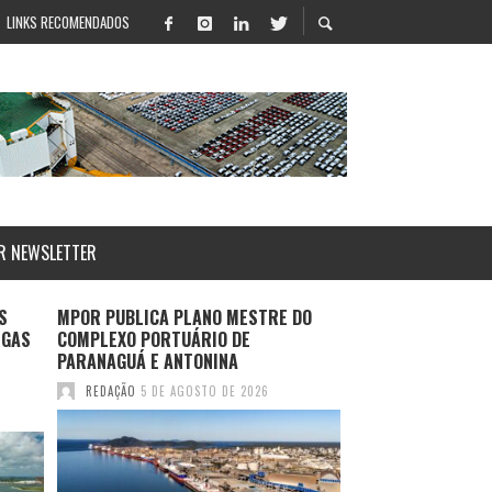
LINKS RECOMENDADOS
R NEWSLETTER
S
MPOR PUBLICA PLANO MESTRE DO
LOG-IN APRESENT
RGAS
COMPLEXO PORTUÁRIO DE
SALVADOR E ROTA
PARANAGUÁ E ANTONINA
DURANTE MULTIM
2026
REDAÇÃO
5 DE AGOSTO DE 2026
REDAÇÃO
4 DE AGO