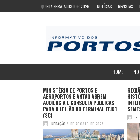
QUINTA-FEIRA, AGOSTO 6 2026
NOTÍCIAS
REVISTAS
HOME
NO
ZA
MINISTÉRIO DE PORTOS E
REGI
ARA EXPORTAÇÃO
AEROPORTOS E ANTAQ ABREM
HIST
AS CONGELADAS
AUDIÊNCIA E CONSULTA PÚBLICAS
INTER
PARA O LEILÃO DO TERMINAL ITJ01
SEME
(SC)
TO DE 2026
RE
REDAÇÃO
6 DE AGOSTO DE 2026