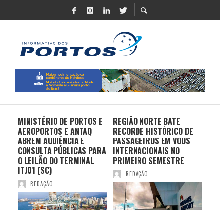
MINISTÉRIO DE PORTOS E
REGIÃO NORTE BATE
DO 
AEROPORTOS E ANTAQ
RECORDE HISTÓRICO DE
PO
S E
ABREM AUDIÊNCIA E
PASSAGEIROS EM VOOS
MO
CONSULTA PÚBLICAS PARA
INTERNACIONAIS NO
ES
O LEILÃO DO TERMINAL
PRIMEIRO SEMESTRE
PR
ITJ01 (SC)
REDAÇÃO
REDAÇÃO