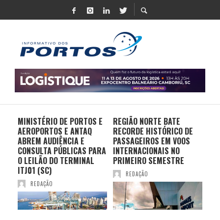
MINISTÉRIO DE PORTOS E
REGIÃO NORTE BATE
DO 
AEROPORTOS E ANTAQ
RECORDE HISTÓRICO DE
PO
S E
ABREM AUDIÊNCIA E
PASSAGEIROS EM VOOS
MO
CONSULTA PÚBLICAS PARA
INTERNACIONAIS NO
ES
O LEILÃO DO TERMINAL
PRIMEIRO SEMESTRE
PR
ITJ01 (SC)
REDAÇÃO
REDAÇÃO