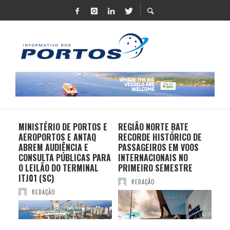
MINISTÉRIO DE PORTOS E
REGIÃO NORTE BATE
DO 
AEROPORTOS E ANTAQ
RECORDE HISTÓRICO DE
PO
S E
ABREM AUDIÊNCIA E
PASSAGEIROS EM VOOS
MO
CONSULTA PÚBLICAS PARA
INTERNACIONAIS NO
ES
O LEILÃO DO TERMINAL
PRIMEIRO SEMESTRE
PR
ITJ01 (SC)
REDAÇÃO
REDAÇÃO