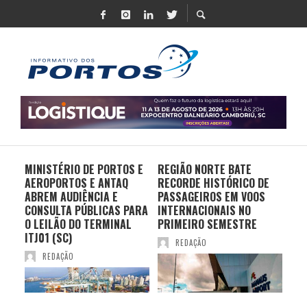
MINISTÉRIO DE PORTOS E
REGIÃO NORTE BATE
DO 
AEROPORTOS E ANTAQ
RECORDE HISTÓRICO DE
PO
S E
ABREM AUDIÊNCIA E
PASSAGEIROS EM VOOS
MO
CONSULTA PÚBLICAS PARA
INTERNACIONAIS NO
ES
O LEILÃO DO TERMINAL
PRIMEIRO SEMESTRE
PR
ITJ01 (SC)
REDAÇÃO
REDAÇÃO