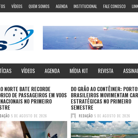
TOS
VÍDEOS
QUEM SOMOS
AGENDA
INSTITUCIONAL
FALE CONOSCO
LIN
TÍCIAS
VÍDEOS
AGENDA
MÍDIA KIT
REVISTA
ASSINA
ÃO NORTE BATE RECORDE
DO GRÃO AO CONTÊINER: PORTO
ÓRICO DE PASSAGEIROS EM VOOS
BRASILEIROS MOVIMENTAM CA
NACIONAIS NO PRIMEIRO
ESTRATÉGICAS NO PRIMEIRO
STRE
SEMESTRE
DAÇÃO
5 DE AGOSTO DE 2026
REDAÇÃO
5 DE AGOSTO DE 2026