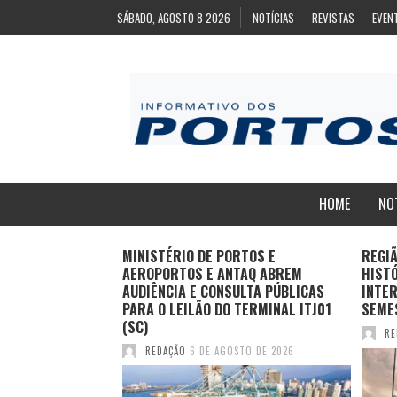
SÁBADO, AGOSTO 8 2026
NOTÍCIAS
REVISTAS
EVEN
HOME
NO
ZA
MINISTÉRIO DE PORTOS E
REGI
ARA EXPORTAÇÃO
AEROPORTOS E ANTAQ ABREM
HIST
AS CONGELADAS
AUDIÊNCIA E CONSULTA PÚBLICAS
INTER
PARA O LEILÃO DO TERMINAL ITJ01
SEME
(SC)
TO DE 2026
RE
REDAÇÃO
6 DE AGOSTO DE 2026