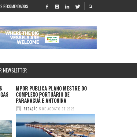
KS RECOMENDADOS
R NEWSLETTER
S
MPOR PUBLICA PLANO MESTRE DO
LOG-IN APRESENT
RGAS
COMPLEXO PORTUÁRIO DE
SALVADOR E ROTA
PARANAGUÁ E ANTONINA
DURANTE MULTIM
2026
REDAÇÃO
5 DE AGOSTO DE 2026
REDAÇÃO
4 DE AGO