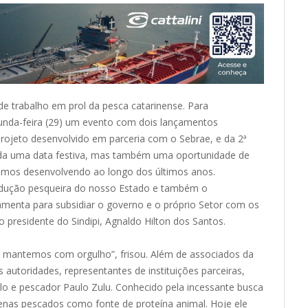
de trabalho em prol da pesca catarinense. Para
gunda-feira (29) um evento com dois lançamentos
rojeto desenvolvido em parceria com o Sebrae, e da 2ª
ida uma data festiva, mas também uma oportunidade de
amos desenvolvendo ao longo dos últimos anos.
odução pesqueira do nosso Estado e também o
ramenta para subsidiar o governo e o próprio Setor com os
o presidente do Sindipi, Agnaldo Hilton dos Santos.
e mantemos com orgulho”, frisou. Além de associados da
autoridades, representantes de instituições parceiras,
lo e pescador Paulo Zulu. Conhecido pela incessante busca
enas pescados como fonte de proteína animal. Hoje ele