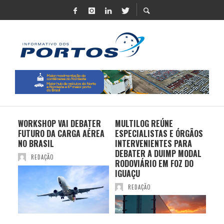
 UM
WORKSHOP VAI DEBATER
MULTILOG REÚNE
CHI
 DE
FUTURO DA CARGA AÉREA
ESPECIALISTAS E ÓRGÃOS
PR
TE
NO BRASIL
INTERVENIENTES PARA
EX
CIO
DEBATER A DUIMP MODAL
FR
REDAÇÃO
S
RODOVIÁRIO EM FOZ DO
BR
IGUAÇU
REDAÇÃO