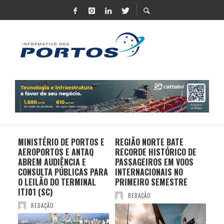
MINISTÉRIO DE PORTOS E
REGIÃO NORTE BATE
DO 
AEROPORTOS E ANTAQ
RECORDE HISTÓRICO DE
PO
S E
ABREM AUDIÊNCIA E
PASSAGEIROS EM VOOS
MO
CONSULTA PÚBLICAS PARA
INTERNACIONAIS NO
ES
O LEILÃO DO TERMINAL
PRIMEIRO SEMESTRE
PR
ITJ01 (SC)
REDAÇÃO
REDAÇÃO