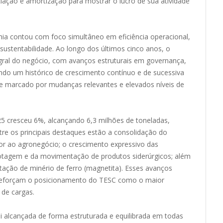
iação e amortização para mostrar o lucro de sua atividade
ia contou com foco simultâneo em eficiência operacional,
e sustentabilidade. Ao longo dos últimos cinco anos, o
gral do negócio, com avanços estruturais em governança,
do um histórico de crescimento contínuo e de sucessiva
marcado por mudanças relevantes e elevados níveis de
 cresceu 6%, alcançando 6,3 milhões de toneladas,
ntre os principais destaques estão a consolidação do
or ao agronegócio; o crescimento expressivo das
botagem e da movimentação de produtos siderúrgicos; além
ação de minério de ferro (magnetita). Esses avanços
 reforçam o posicionamento do TESC como o maior
 de cargas.
i alcançada de forma estruturada e equilibrada em todas