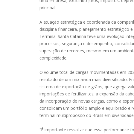
uma empresa, excluindo juros, impostos, deprec
principal.
A atuação estratégica e coordenada da companh
disciplina financeira, planejamento estratégico 
Terminal Santa Catarina teve uma evolução inte
processos, segurança e desempenho, consolidan
superação de recordes, mesmo em um ambiente 
complexidade.
O volume total de cargas movimentadas em 2025
resultado de um mix ainda mais diversificado. E
sistema de exportação de grãos, que agrega val
importações de fertilizantes; a expansão da ca
da incorporação de novas cargas, como a export
consolidam um portfólio amplo e equilibrado e
terminal multipropósito do Brasil em diversidade
“É importante ressaltar que essa performance fo