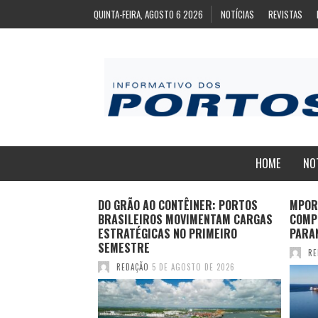
QUINTA-FEIRA, AGOSTO 6 2026
NOTÍCIAS
REVISTAS
HOME
NO
E RECORDE
DO GRÃO AO CONTÊINER: PORTOS
MPOR
SAGEIROS EM VOOS
BRASILEIROS MOVIMENTAM CARGAS
COMP
O PRIMEIRO
ESTRATÉGICAS NO PRIMEIRO
PARA
SEMESTRE
RE
TO DE 2026
REDAÇÃO
5 DE AGOSTO DE 2026