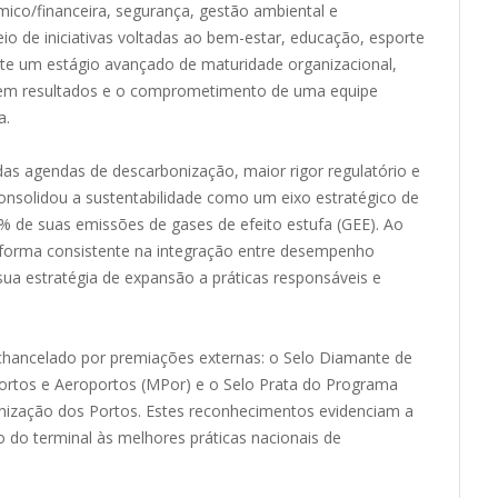
mico/financeira, segurança, gestão ambiental e
o de iniciativas voltadas ao bem-estar, educação, esporte
lete um estágio avançado de maturidade organizacional,
 em resultados e o comprometimento de uma equipe
a.
as agendas de descarbonização, maior rigor regulatório e
consolidou a sustentabilidade como um eixo estratégico de
 de suas emissões de gases de efeito estufa (GEE). Ao
e forma consistente na integração entre desempenho
ua estratégia de expansão a práticas responsáveis e
ancelado por premiações externas: o Selo Diamante de
 Portos e Aeroportos (MPor) e o Selo Prata do Programa
bonização dos Portos. Estes reconhecimentos evidenciam a
 do terminal às melhores práticas nacionais de