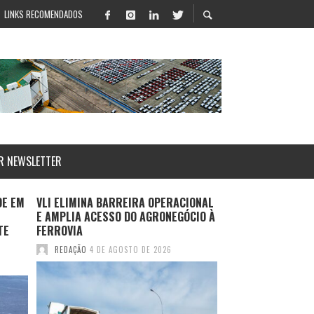
LINKS RECOMENDADOS
R NEWSLETTER
DE EM
VLI ELIMINA BARREIRA OPERACIONAL
MESTRANDOS DA U
E AMPLIA ACESSO DO AGRONEGÓCIO À
APRESENTAM PRO
TE
FERROVIA
ATRAIR INVESTIM
INTERNACIONAIS A
REDAÇÃO
4 DE AGOSTO DE 2026
REDAÇÃO
4 DE AGO