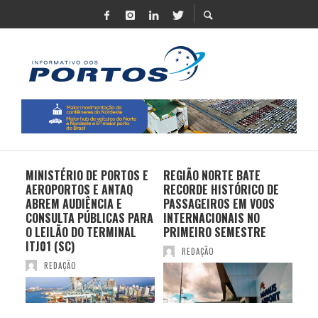
MINISTÉRIO DE PORTOS E
REGIÃO NORTE BATE
DO 
AEROPORTOS E ANTAQ
RECORDE HISTÓRICO DE
PO
S E
ABREM AUDIÊNCIA E
PASSAGEIROS EM VOOS
MO
CONSULTA PÚBLICAS PARA
INTERNACIONAIS NO
ES
O LEILÃO DO TERMINAL
PRIMEIRO SEMESTRE
PR
ITJ01 (SC)
REDAÇÃO
REDAÇÃO