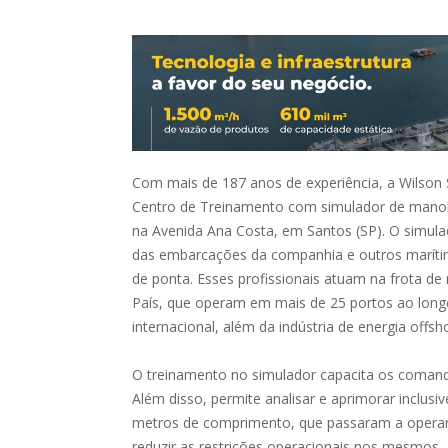
Com mais de 187 anos de experiência, a Wilson 
Centro de Treinamento com simulador de manobr
na Avenida Ana Costa, em Santos (SP). O simula
das embarcações da companhia e outros maríti
de ponta. Esses profissionais atuam na frota d
País, que operam em mais de 25 portos ao longo
internacional, além da indústria de energia offsh
O treinamento no simulador capacita os comand
Além disso, permite analisar e aprimorar inclus
metros de comprimento, que passaram a operar em
reduzir as restrições operacionais nos mesmos.