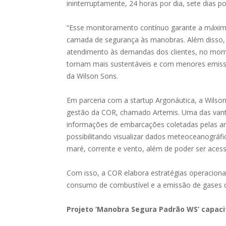
ininterruptamente, 24 horas por dia, sete dias 
“Esse monitoramento contínuo garante a máxima
camada de segurança às manobras. Além disso,
atendimento às demandas dos clientes, no mom
tornam mais sustentáveis e com menores emiss
da Wilson Sons.
Em parceria com a startup Argonáutica, a Wilso
gestão da COR, chamado Artemis. Uma das vanta
informações de embarcações coletadas pelas an
possibilitando visualizar dados meteoceanográf
maré, corrente e vento, além de poder ser acess
Com isso, a COR elabora estratégias operacion
consumo de combustível e a emissão de gases de
Projeto ‘Manobra Segura Padrão WS’ capac