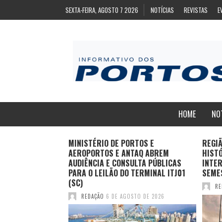
SEXTA-FEIRA, AGOSTO 7 2026
NOTÍCIAS
REVISTAS
E
HOME
NO
ZA
MINISTÉRIO DE PORTOS E
REGI
ARA EXPORTAÇÃO
AEROPORTOS E ANTAQ ABREM
HIST
AS CONGELADAS
AUDIÊNCIA E CONSULTA PÚBLICAS
INTER
PARA O LEILÃO DO TERMINAL ITJ01
SEME
(SC)
TO DE 2026
RE
REDAÇÃO
6 DE AGOSTO DE 2026