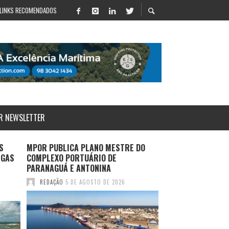
LINKS RECOMENDADOS
R NEWSLETTER
S
MPOR PUBLICA PLANO MESTRE DO
LOG-IN APRESENT
RGAS
COMPLEXO PORTUÁRIO DE
SALVADOR E ROTA
PARANAGUÁ E ANTONINA
DURANTE MULTIM
2026
REDAÇÃO
5 DE AGOSTO DE 2026
REDAÇÃO
4 DE AGO