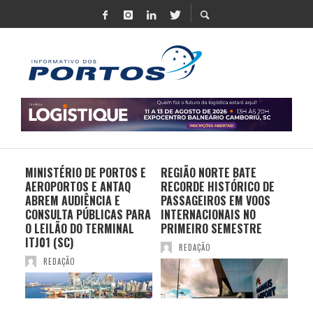
MINISTÉRIO DE PORTOS E
REGIÃO NORTE BATE
DO 
AEROPORTOS E ANTAQ
RECORDE HISTÓRICO DE
PO
S E
ABREM AUDIÊNCIA E
PASSAGEIROS EM VOOS
MO
CONSULTA PÚBLICAS PARA
INTERNACIONAIS NO
ES
O LEILÃO DO TERMINAL
PRIMEIRO SEMESTRE
PR
ITJ01 (SC)
REDAÇÃO
REDAÇÃO