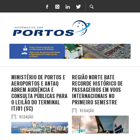
MINISTÉRIO DE PORTOS E
REGIÃO NORTE BATE
DO 
AEROPORTOS E ANTAQ
RECORDE HISTÓRICO DE
PO
S E
ABREM AUDIÊNCIA E
PASSAGEIROS EM VOOS
MO
CONSULTA PÚBLICAS PARA
INTERNACIONAIS NO
ES
O LEILÃO DO TERMINAL
PRIMEIRO SEMESTRE
PR
ITJ01 (SC)
REDAÇÃO
REDAÇÃO