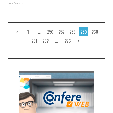
Leia Mais
1
…
256
257
258
259
260
261
262
…
276