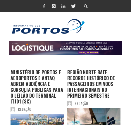
MINISTÉRIO DE PORTOS E
REGIÃO NORTE BATE
DO 
AEROPORTOS E ANTAQ
RECORDE HISTÓRICO DE
PO
S E
ABREM AUDIÊNCIA E
PASSAGEIROS EM VOOS
MO
CONSULTA PÚBLICAS PARA
INTERNACIONAIS NO
ES
O LEILÃO DO TERMINAL
PRIMEIRO SEMESTRE
PR
ITJ01 (SC)
REDAÇÃO
REDAÇÃO