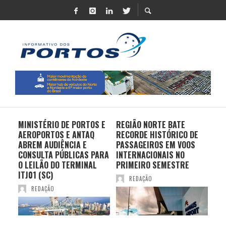
MINISTÉRIO DE PORTOS E
REGIÃO NORTE BATE
DO 
AEROPORTOS E ANTAQ
RECORDE HISTÓRICO DE
PO
S E
ABREM AUDIÊNCIA E
PASSAGEIROS EM VOOS
MO
CONSULTA PÚBLICAS PARA
INTERNACIONAIS NO
ES
O LEILÃO DO TERMINAL
PRIMEIRO SEMESTRE
PR
ITJ01 (SC)
REDAÇÃO
REDAÇÃO