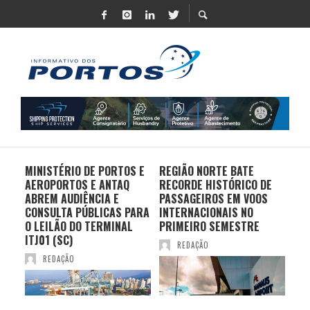
MINISTÉRIO DE PORTOS E
REGIÃO NORTE BATE
DO 
AEROPORTOS E ANTAQ
RECORDE HISTÓRICO DE
PO
S E
ABREM AUDIÊNCIA E
PASSAGEIROS EM VOOS
MO
CONSULTA PÚBLICAS PARA
INTERNACIONAIS NO
ES
O LEILÃO DO TERMINAL
PRIMEIRO SEMESTRE
PR
ITJ01 (SC)
REDAÇÃO
REDAÇÃO