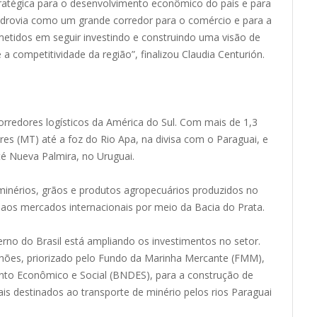
tratégica para o desenvolvimento econômico do país e para
hidrovia como um grande corredor para o comércio e para a
etidos em seguir investindo e construindo uma visão de
a competitividade da região”, finalizou Claudia Centurión.
corredores logísticos da América do Sul. Com mais de 1,3
ceres (MT) até a foz do Rio Apa, na divisa com o Paraguai, e
té Nueva Palmira, no Uruguai.
minérios, grãos e produtos agropecuários produzidos no
 aos mercados internacionais por meio da Bacia do Prata.
no do Brasil está ampliando os investimentos no setor.
ilhões, priorizado pelo Fundo da Marinha Mercante (FMM),
to Econômico e Social (BNDES), para a construção de
is destinados ao transporte de minério pelos rios Paraguai