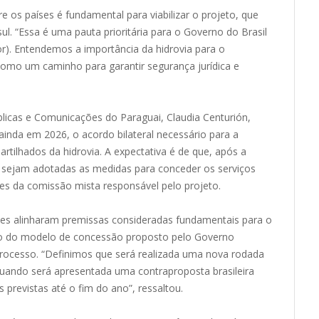
 os países é fundamental para viabilizar o projeto, que
l. “Essa é uma pauta prioritária para o Governo do Brasil
r). Entendemos a importância da hidrovia para o
como um caminho para garantir segurança jurídica e
blicas e Comunicações do Paraguai, Claudia Centurión,
inda em 2026, o acordo bilateral necessário para a
ilhados da hidrovia. A expectativa é de que, após a
 sejam adotadas as medidas para conceder os serviços
es da comissão mista responsável pelo projeto.
íses alinharam premissas consideradas fundamentais para o
ão do modelo de concessão proposto pelo Governo
 processo. “Definimos que será realizada uma nova rodada
uando será apresentada uma contraproposta brasileira
evistas até o fim do ano”, ressaltou.