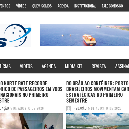
VENTOS
VÍDEOS
QUEM SOMOS
AGENDA
INSTITUCIONAL
FALE CONOSCO
TÍCIAS
VÍDEOS
AGENDA
MÍDIA KIT
REVISTA
ASSINA
ÃO NORTE BATE RECORDE
DO GRÃO AO CONTÊINER: PORTO
ÓRICO DE PASSAGEIROS EM VOOS
BRASILEIROS MOVIMENTAM CA
NACIONAIS NO PRIMEIRO
ESTRATÉGICAS NO PRIMEIRO
STRE
SEMESTRE
DAÇÃO
5 DE AGOSTO DE 2026
REDAÇÃO
5 DE AGOSTO DE 2026