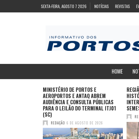
SEXTA-FEIRA, AGOSTO 7 2026
NOTÍCIAS
REVISTAS
E
HOME
NO
ZA
MINISTÉRIO DE PORTOS E
REGI
ARA EXPORTAÇÃO
AEROPORTOS E ANTAQ ABREM
HIST
AS CONGELADAS
AUDIÊNCIA E CONSULTA PÚBLICAS
INTER
PARA O LEILÃO DO TERMINAL ITJ01
SEME
(SC)
TO DE 2026
RE
REDAÇÃO
6 DE AGOSTO DE 2026