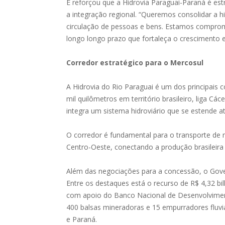
E reforçou que a Hidrovia Paraguai-Paraná é es
a integração regional. “Queremos consolidar a 
circulação de pessoas e bens. Estamos comprom
longo longo prazo que fortaleça o crescimento e 
Corredor estratégico para o Mercosul
A Hidrovia do Rio Paraguai é um dos principais 
mil quilômetros em território brasileiro, liga Cá
integra um sistema hidroviário que se estende a
O corredor é fundamental para o transporte de 
Centro-Oeste, conectando a produção brasileira
Além das negociações para a concessão, o Gover
Entre os destaques está o recurso de R$ 4,32 b
com apoio do Banco Nacional de Desenvolvimen
400 balsas mineradoras e 15 empurradores fluvia
e Paraná.