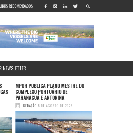
LINKS RECOMENDADOS
R NEWSLETTER
S
MPOR PUBLICA PLANO MESTRE DO
LOG-IN APRESENT
RGAS
COMPLEXO PORTUÁRIO DE
SALVADOR E ROTA
PARANAGUÁ E ANTONINA
DURANTE MULTIM
2026
REDAÇÃO
5 DE AGOSTO DE 2026
REDAÇÃO
4 DE AGO