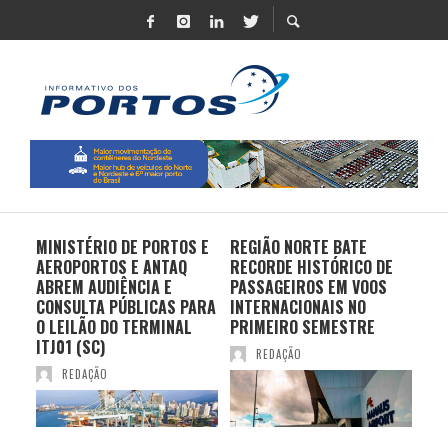
MINISTÉRIO DE PORTOS E
REGIÃO NORTE BATE
DO 
AEROPORTOS E ANTAQ
RECORDE HISTÓRICO DE
PO
S E
ABREM AUDIÊNCIA E
PASSAGEIROS EM VOOS
MO
CONSULTA PÚBLICAS PARA
INTERNACIONAIS NO
ES
O LEILÃO DO TERMINAL
PRIMEIRO SEMESTRE
PR
ITJ01 (SC)
REDAÇÃO
REDAÇÃO