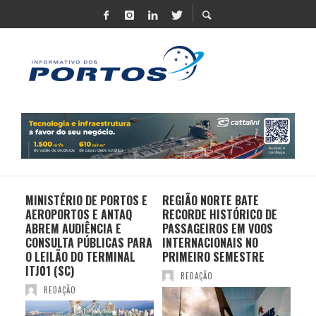
MINISTÉRIO DE PORTOS E
REGIÃO NORTE BATE
DO 
AEROPORTOS E ANTAQ
RECORDE HISTÓRICO DE
PO
S E
ABREM AUDIÊNCIA E
PASSAGEIROS EM VOOS
MO
CONSULTA PÚBLICAS PARA
INTERNACIONAIS NO
ES
O LEILÃO DO TERMINAL
PRIMEIRO SEMESTRE
PR
ITJ01 (SC)
REDAÇÃO
REDAÇÃO