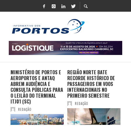
MINISTÉRIO DE PORTOS E
REGIÃO NORTE BATE
DO 
AEROPORTOS E ANTAQ
RECORDE HISTÓRICO DE
PO
S E
ABREM AUDIÊNCIA E
PASSAGEIROS EM VOOS
MO
CONSULTA PÚBLICAS PARA
INTERNACIONAIS NO
ES
O LEILÃO DO TERMINAL
PRIMEIRO SEMESTRE
PR
ITJ01 (SC)
REDAÇÃO
REDAÇÃO