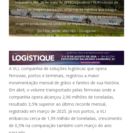
Imperatriz_MA, 20 de maio de 2014Corporativo / VLIProducao de
banco de imagens para a VLI, empresa de logistica que integra
ferrovias, portos e terminais com ativos proprios e de terceiros.
Imagens produzidas na unidade de Imperatriz na ferrovia Norte
Sul.Foto: NIDIN SANCHES / Divulgacao
A VLI, companhia de soluções logísticas que opera
ferrovias, portos e terminais, registrou a maior
movimentação mensal de grãos e farelos de sua história.
Em abril, o volume transportado pelas ferrovias onde a
companhia opera alcançou 2,96 milhões de toneladas,
resultado 3,5% superior ao último recorde mensal,
registrado em março de 2025. Já nos portos, a VLI
embarcou cerca de 1,99 milhão de toneladas, crescimento
de 0,5% na comparação também com março do ano
passado.