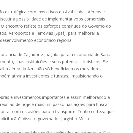
ão estratégica com executivos da Azul Linhas Aéreas e
discutir a possibilidade de implementar voos comerciais
 O encontro reflete os esforços contínuos do Governo do
tos, Aeroportos e Ferrovias (Spaf), para melhorar a
o desenvolvimento econômico regional.
portância de Caçador e Joaçaba para a economia de Santa
ento, suas instituições e seus potenciais turísticos. Ele
lha aérea da Azul não só beneficiaria os moradores
ém atrairia investidores e turistas, impulsionando o
ras e investimentos importantes e assim melhorando a
 reunião de hoje é mais um passo nas ações para buscar
contar com os aviões para o transporte. Tenho certeza que
olicitação”, disse o governador Jorginho Mello.
aram que os pedidos serão analisados pela empresa. Eles