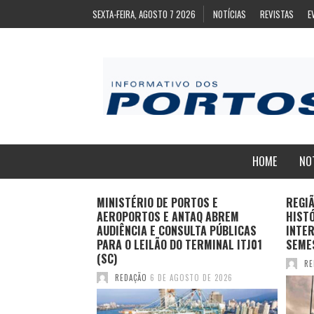
SEXTA-FEIRA, AGOSTO 7 2026
NOTÍCIAS
REVISTAS
E
HOME
NO
ZA
MINISTÉRIO DE PORTOS E
REGI
ARA EXPORTAÇÃO
AEROPORTOS E ANTAQ ABREM
HIST
AS CONGELADAS
AUDIÊNCIA E CONSULTA PÚBLICAS
INTER
PARA O LEILÃO DO TERMINAL ITJ01
SEME
(SC)
TO DE 2026
RE
REDAÇÃO
6 DE AGOSTO DE 2026