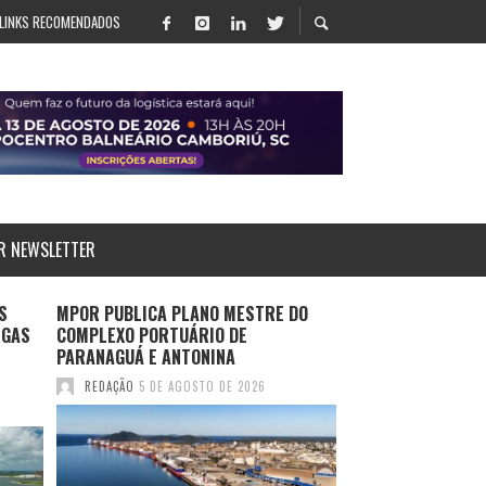
LINKS RECOMENDADOS
R NEWSLETTER
S
MPOR PUBLICA PLANO MESTRE DO
LOG-IN APRESENT
RGAS
COMPLEXO PORTUÁRIO DE
SALVADOR E ROTA
PARANAGUÁ E ANTONINA
DURANTE MULTIM
2026
REDAÇÃO
5 DE AGOSTO DE 2026
REDAÇÃO
4 DE AGO