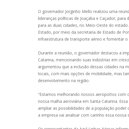
O governador Jorginho Mello realizou uma reuni
lideranças políticas de Joaçaba e Caçador, para 
para as duas cidades, no Meio-Oeste do estado.
Estado, por meio da secretaria de Estado de Por
infraestrutura de transporte aéreo e fomentar 
Durante a reunião, o governador destacou a im
Catarina, mencionando suas indústrias em crescim
argumentou que a inclusão dessas cidades na ma
locais, com mais opções de mobilidade, mas tamb
desenvolvimento na região.
“Estamos melhorando nossos aeroportos com ob
nossa malha aeroviária em Santa Catarina. Essa
ampliar as possibilidades de a população poder 
a empresa vai analisar com carinho essa nossa s
Os representantes da Azul Linhas Aéreas inform