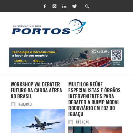
 UM
WORKSHOP VAI DEBATER
MULTILOG REÚNE
CHI
 DE
FUTURO DA CARGA AÉREA
ESPECIALISTAS E ÓRGÃOS
PR
TE
NO BRASIL
INTERVENIENTES PARA
EX
CIO
DEBATER A DUIMP MODAL
FR
REDAÇÃO
S
RODOVIÁRIO EM FOZ DO
BR
IGUAÇU
REDAÇÃO