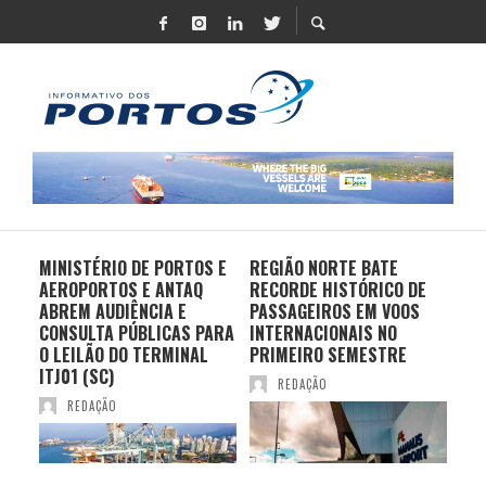
MINISTÉRIO DE PORTOS E
REGIÃO NORTE BATE
DO 
AEROPORTOS E ANTAQ
RECORDE HISTÓRICO DE
PO
S E
ABREM AUDIÊNCIA E
PASSAGEIROS EM VOOS
MO
CONSULTA PÚBLICAS PARA
INTERNACIONAIS NO
ES
O LEILÃO DO TERMINAL
PRIMEIRO SEMESTRE
PR
ITJ01 (SC)
REDAÇÃO
REDAÇÃO