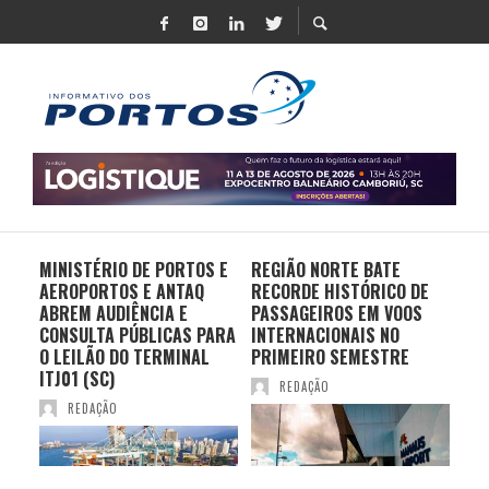
MINISTÉRIO DE PORTOS E
REGIÃO NORTE BATE
DO 
AEROPORTOS E ANTAQ
RECORDE HISTÓRICO DE
PO
S E
ABREM AUDIÊNCIA E
PASSAGEIROS EM VOOS
MO
CONSULTA PÚBLICAS PARA
INTERNACIONAIS NO
ES
O LEILÃO DO TERMINAL
PRIMEIRO SEMESTRE
PR
ITJ01 (SC)
REDAÇÃO
REDAÇÃO