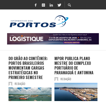
DO GRÃO AO CONTÊINER:
MPOR PUBLICA PLANO
LOG
E
PORTOS BRASILEIROS
MESTRE DO COMPLEXO
UNI
MOVIMENTAM CARGAS
PORTUÁRIO DE
RO
ESTRATÉGICAS NO
PARANAGUÁ E ANTONINA
DU
PRIMEIRO SEMESTRE
NO
REDAÇÃO
REDAÇÃO