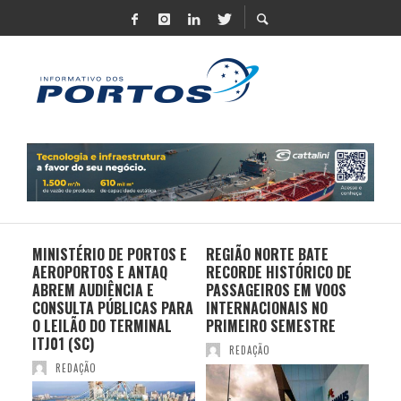
MINISTÉRIO DE PORTOS E
REGIÃO NORTE BATE
DO 
AEROPORTOS E ANTAQ
RECORDE HISTÓRICO DE
PO
S E
ABREM AUDIÊNCIA E
PASSAGEIROS EM VOOS
MO
CONSULTA PÚBLICAS PARA
INTERNACIONAIS NO
ES
O LEILÃO DO TERMINAL
PRIMEIRO SEMESTRE
PR
ITJ01 (SC)
REDAÇÃO
REDAÇÃO