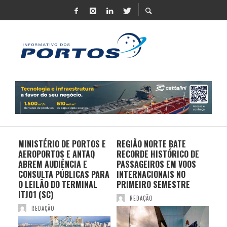
MINISTÉRIO DE PORTOS E
REGIÃO NORTE BATE
DO 
AEROPORTOS E ANTAQ
RECORDE HISTÓRICO DE
PO
S E
ABREM AUDIÊNCIA E
PASSAGEIROS EM VOOS
MO
CONSULTA PÚBLICAS PARA
INTERNACIONAIS NO
ES
O LEILÃO DO TERMINAL
PRIMEIRO SEMESTRE
PR
ITJ01 (SC)
REDAÇÃO
REDAÇÃO