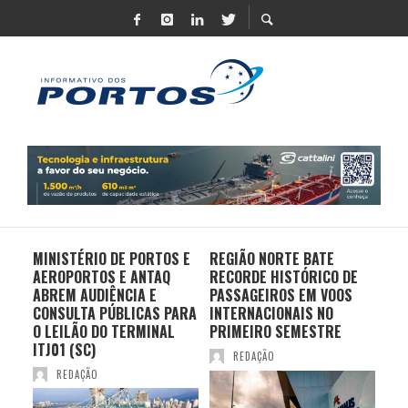
MINISTÉRIO DE PORTOS E
REGIÃO NORTE BATE
DO 
AEROPORTOS E ANTAQ
RECORDE HISTÓRICO DE
PO
S E
ABREM AUDIÊNCIA E
PASSAGEIROS EM VOOS
MO
CONSULTA PÚBLICAS PARA
INTERNACIONAIS NO
ES
O LEILÃO DO TERMINAL
PRIMEIRO SEMESTRE
PR
ITJ01 (SC)
REDAÇÃO
REDAÇÃO