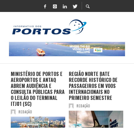
MINISTÉRIO DE PORTOS E
REGIÃO NORTE BATE
DO 
AEROPORTOS E ANTAQ
RECORDE HISTÓRICO DE
PO
S E
ABREM AUDIÊNCIA E
PASSAGEIROS EM VOOS
MO
CONSULTA PÚBLICAS PARA
INTERNACIONAIS NO
ES
O LEILÃO DO TERMINAL
PRIMEIRO SEMESTRE
PR
ITJ01 (SC)
REDAÇÃO
REDAÇÃO