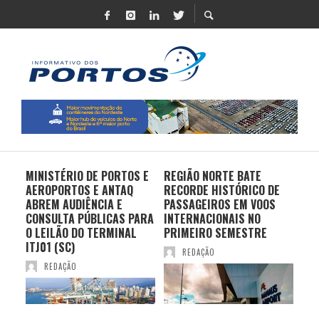
MINISTÉRIO DE PORTOS E
REGIÃO NORTE BATE
DO 
AEROPORTOS E ANTAQ
RECORDE HISTÓRICO DE
PO
S E
ABREM AUDIÊNCIA E
PASSAGEIROS EM VOOS
MO
CONSULTA PÚBLICAS PARA
INTERNACIONAIS NO
ES
O LEILÃO DO TERMINAL
PRIMEIRO SEMESTRE
PR
ITJ01 (SC)
REDAÇÃO
REDAÇÃO